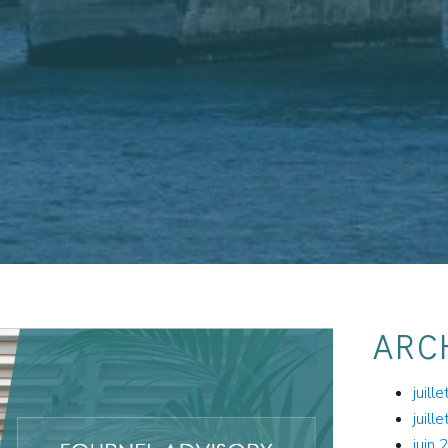
ARC
juill
juill
juin