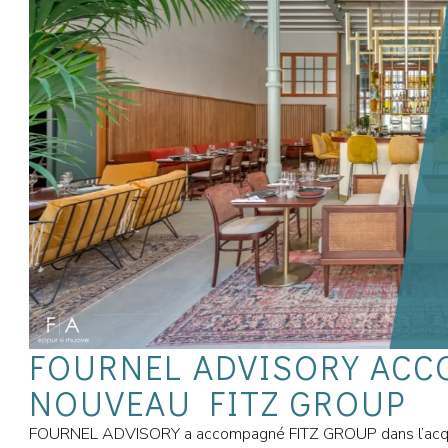
FOURNEL ADVISORY ACC
NOUVEAU FITZ GROUP
FOURNEL ADVISORY a accompagné FITZ GROUP dans l’acquisiti