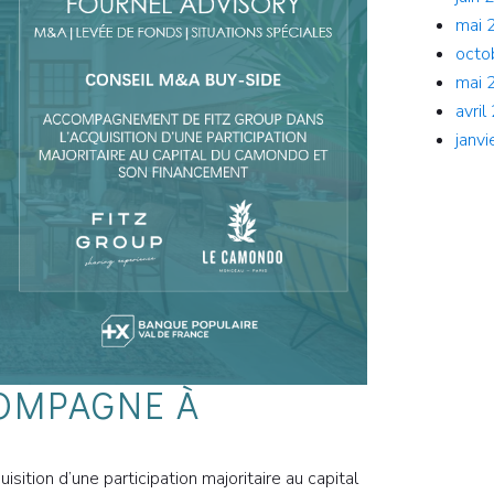
mai 
octo
mai 
avri
janv
OMPAGNE À
on d’une participation majoritaire au capital