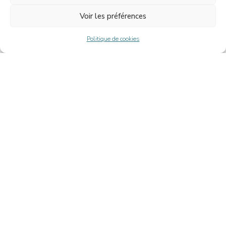
NOS ACTUALITÉS
Voir les préférences
Politique de cookies
Depuis 2013, nous sommes spécialisés dans le conseil en fusions-
acquisitions, levées de fonds et situations spéciales, en France et à
l’international. Notre vocation est d’accompagner la croissance des
dirigeant(e)s, entrepreneurs, PME et ETI, en offrant un conseil sur
mesure.