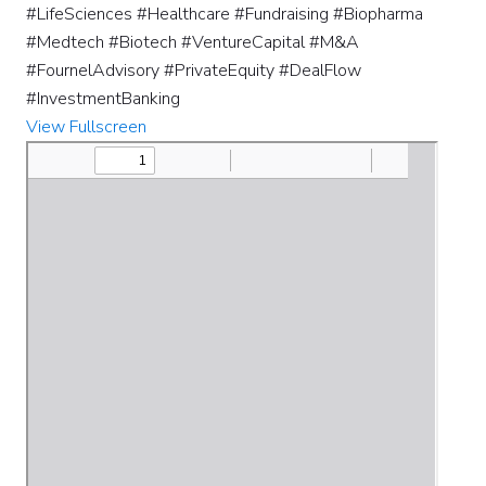
#LifeSciences #Healthcare #Fundraising #Biopharma
#Medtech #Biotech #VentureCapital #M&A
#FournelAdvisory #PrivateEquity #DealFlow
#InvestmentBanking
View Fullscreen