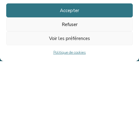
mesure.
Accepter
Refuser
Accueil
Voir les préférences
Équipe
Politique de cookies
Transactions
Fournel Advisory Life Sciences
Actualités
Contact
Nos métiers
LEVÉE DE FONDS
FINANCEMENT
ACQUISITION
OPÉRATION À EFFET DE LEVIER
CESSION
SITUATIONS SPÉCIALES