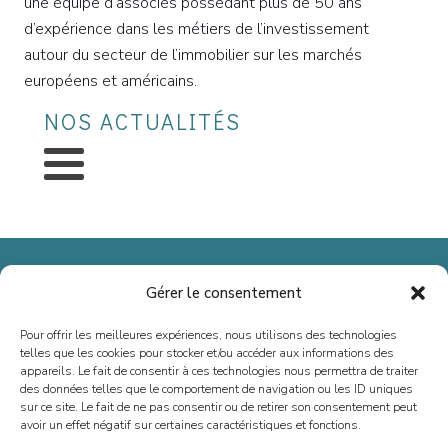
une équipe d’associés possédant plus de 50 ans
d’expérience dans les métiers de l’investissement
autour du secteur de l’immobilier sur les marchés
européens et américains.
NOS ACTUALITÉS
Gérer le consentement
Pour offrir les meilleures expériences, nous utilisons des technologies
telles que les cookies pour stocker et/ou accéder aux informations des
Depuis 2013, nous sommes spécialisés dans le conseil en fusions-
appareils. Le fait de consentir à ces technologies nous permettra de traiter
acquisitions, levées de fonds et situations spéciales, en France et à
des données telles que le comportement de navigation ou les ID uniques
l’international. Notre vocation est d’accompagner la croissance des
sur ce site. Le fait de ne pas consentir ou de retirer son consentement peut
avoir un effet négatif sur certaines caractéristiques et fonctions.
dirigeant(e)s, entrepreneurs, PME et ETI, en offrant un conseil sur