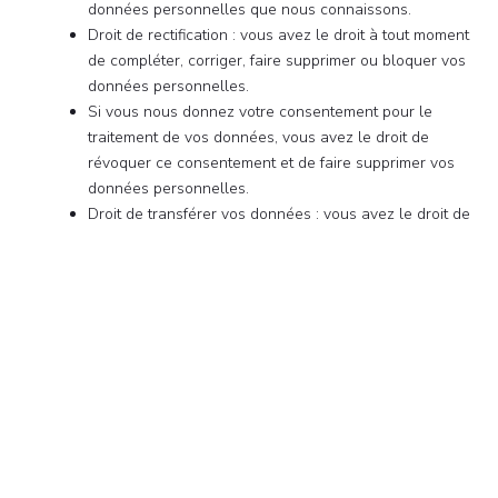
données personnelles que nous connaissons.
Droit de rectification : vous avez le droit à tout moment
de compléter, corriger, faire supprimer ou bloquer vos
données personnelles.
Si vous nous donnez votre consentement pour le
traitement de vos données, vous avez le droit de
révoquer ce consentement et de faire supprimer vos
données personnelles.
Droit de transférer vos données : vous avez le droit de
demander toutes vos données personnelles au
responsable du traitement et de les transférer dans
leur intégralité à un autre responsable du traitement.
Droit d’opposition : vous pouvez vous opposer au
traitement de vos données. Nous obtempérerons, à
moins que certaines raisons ne justifient ce traitement.
Pour exercer ces droits, veuillez nous contacter. Veuillez vous
référer aux coordonnées au bas de cette politique de cookies.
Si vous avez une plainte concernant la façon dont nous
traitons vos données, nous aimerions en être informés, mais