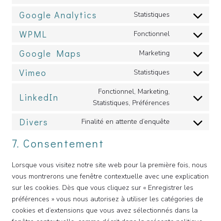
Consent
Google Analytics
to
Statistiques
Consent
service
WPML
to
Fonctionnel
wordpress
Consent
service
Google Maps
to
Marketing
google-
Consent
service
Vimeo
analytics
to
Statistiques
wpml
Consent
service
to
Fonctionnel, Marketing,
LinkedIn
google-
Statistiques, Préférences
Consent
service
maps
to
vimeo
Divers
Finalité en attente d’enquête
Consent
service
to
7. Consentement
linkedin
service
Lorsque vous visitez notre site web pour la première fois, nous
divers
vous montrerons une fenêtre contextuelle avec une explication
sur les cookies. Dès que vous cliquez sur « Enregistrer les
préférences » vous nous autorisez à utiliser les catégories de
cookies et d’extensions que vous avez sélectionnés dans la