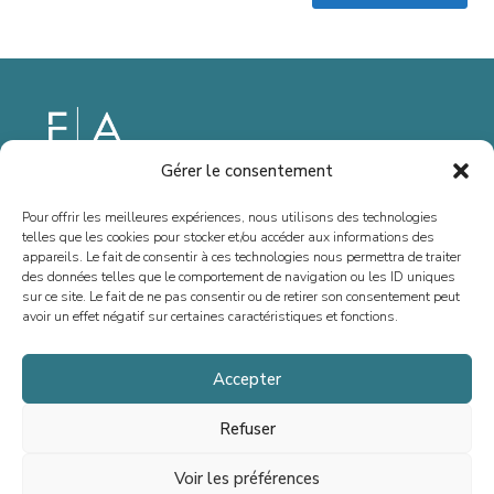
Gérer le consentement
Depuis 2013, nous sommes spécialisés dans le conseil en fusions-
acquisitions, levées de fonds et situations spéciales, en France et à
Pour offrir les meilleures expériences, nous utilisons des technologies
telles que les cookies pour stocker et/ou accéder aux informations des
l’international. Notre vocation est d’accompagner la croissance des
appareils. Le fait de consentir à ces technologies nous permettra de traiter
dirigeant(e)s, entrepreneurs, PME et ETI, en offrant un conseil sur
des données telles que le comportement de navigation ou les ID uniques
sur ce site. Le fait de ne pas consentir ou de retirer son consentement peut
mesure.
avoir un effet négatif sur certaines caractéristiques et fonctions.
Accepter
Accueil
Refuser
Équipe
Voir les préférences
Transactions