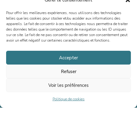
Gérer le consentement
Pour offrir les meilleures expériences, nous utilisons des technologies
telles que les cookies pour stocker et/ou accéder aux informations des
appareils. Le fait de consentir à ces technologies nous permettra de traiter
des données telles que le comportement de navigation ou les ID uniques
sur ce site. Le fait de ne pas consentir ou de retirer son consentement peut
Depuis 2013, nous sommes spécialisés dans le conseil en fusions-
avoir un effet négatif sur certaines caractéristiques et fonctions.
acquisitions, levées de fonds et situations spéciales, en France et à
l’international. Notre vocation est d’accompagner la croissance des
Accepter
dirigeant(e)s, entrepreneurs, PME et ETI, en offrant un conseil sur
mesure.
Refuser
Voir les préférences
Accueil
Politique de cookies
Équipe
Transactions
Fournel Advisory Life Sciences