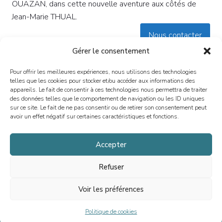
OUAZAN, dans cette nouvelle aventure aux côtés de
Jean-Marie THUAL.
Nous contacter
Gérer le consentement
Pour offrir les meilleures expériences, nous utilisons des technologies
telles que les cookies pour stocker et/ou accéder aux informations des
appareils. Le fait de consentir à ces technologies nous permettra de traiter
des données telles que le comportement de navigation ou les ID uniques
sur ce site. Le fait de ne pas consentir ou de retirer son consentement peut
avoir un effet négatif sur certaines caractéristiques et fonctions.
Depuis 2013, nous sommes spécialisés dans le conseil en fusions-
acquisitions, levées de fonds et situations spéciales, en France et à
Accepter
l’international. Notre vocation est d’accompagner la croissance des
dirigeant(e)s, entrepreneurs, PME et ETI, en offrant un conseil sur
Refuser
mesure.
Voir les préférences
Politique de cookies