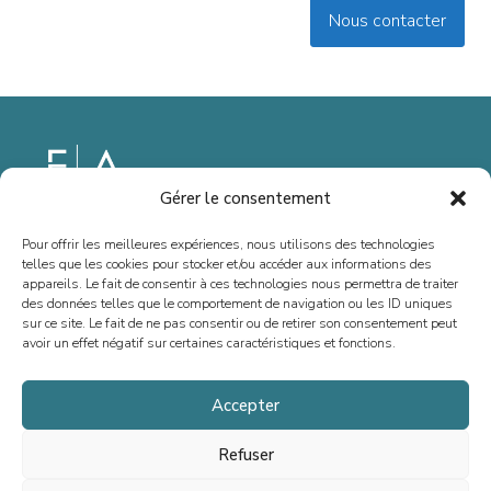
Nous contacter
Gérer le consentement
Depuis 2013, nous sommes spécialisés dans le conseil en fusions-
Pour offrir les meilleures expériences, nous utilisons des technologies
acquisitions, levées de fonds et situations spéciales, en France et à
telles que les cookies pour stocker et/ou accéder aux informations des
l’international. Notre vocation est d’accompagner la croissance des
appareils. Le fait de consentir à ces technologies nous permettra de traiter
des données telles que le comportement de navigation ou les ID uniques
dirigeant(e)s, entrepreneurs, PME et ETI, en offrant un conseil sur
sur ce site. Le fait de ne pas consentir ou de retirer son consentement peut
mesure.
avoir un effet négatif sur certaines caractéristiques et fonctions.
Accepter
Accueil
Refuser
Équipe