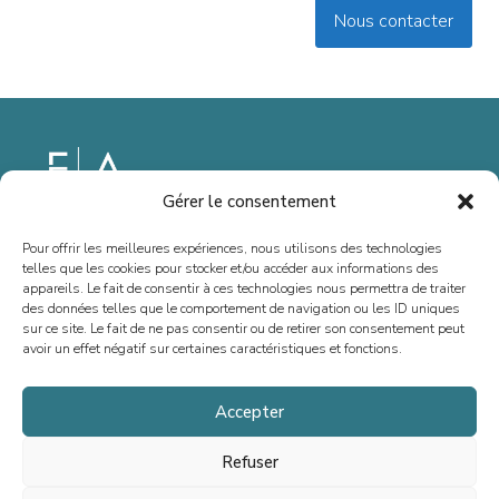
Nous contacter
Gérer le consentement
Depuis 2013, nous sommes spécialisés dans le conseil en fusions-
Pour offrir les meilleures expériences, nous utilisons des technologies
acquisitions, levées de fonds et situations spéciales, en France et à
telles que les cookies pour stocker et/ou accéder aux informations des
l’international. Notre vocation est d’accompagner la croissance des
appareils. Le fait de consentir à ces technologies nous permettra de traiter
des données telles que le comportement de navigation ou les ID uniques
dirigeant(e)s, entrepreneurs, PME et ETI, en offrant un conseil sur
sur ce site. Le fait de ne pas consentir ou de retirer son consentement peut
mesure.
avoir un effet négatif sur certaines caractéristiques et fonctions.
Accepter
Accueil
Refuser
Équipe