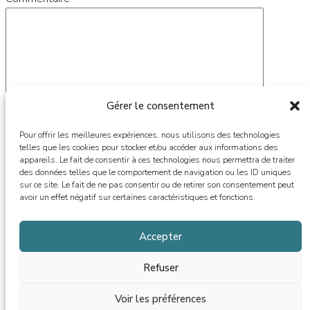
Gérer le consentement
Pour offrir les meilleures expériences, nous utilisons des technologies
telles que les cookies pour stocker et/ou accéder aux informations des
appareils. Le fait de consentir à ces technologies nous permettra de traiter
des données telles que le comportement de navigation ou les ID uniques
Nom
*
sur ce site. Le fait de ne pas consentir ou de retirer son consentement peut
avoir un effet négatif sur certaines caractéristiques et fonctions.
E-mail
*
Accepter
Site web
Refuser
Enregistrer mon nom, mon e-mail et mon site dans le
navigateur pour mon prochain commentaire.
Voir les préférences